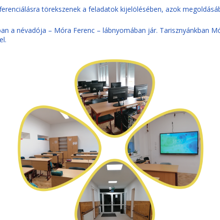
ferenciálásra törekszenek a feladatok kijelölésében, azok megoldásá
ban a névadója – Móra Ferenc – lábnyomában jár. Tarisznyánkban Mó
l.