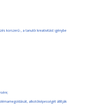
 korszerű-, a tanulói kreativitást igénybe
ésére;
oblémamegoldását, alkotóképességét állítják