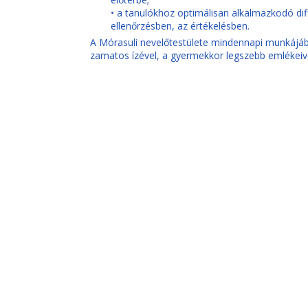
• a tanulókhoz optimálisan alkalmazkodó dif
ellenőrzésben, az értékelésben.
A Mórasuli nevelőtestülete mindennapi munkájá
zamatos ízével, a gyermekkor legszebb emlékeive