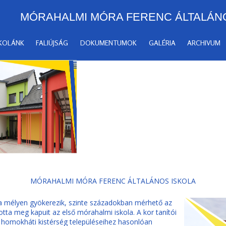
MÓRAHALMI MÓRA FERENC ÁLTALÁN
SKOLÁNK
FALIÚJSÁG
DOKUMENTUMOK
GALÉRIA
ARCHIVUM
MÓRAHALMI MÓRA FERENC ÁLTALÁNOS ISKOLA
a mélyen gyökerezik, szinte századokban mérhető az
tta meg kapuit az első mórahalmi iskola. A kor tanítói
 A homokháti kistérség településeihez hasonlóan