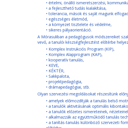
• értelmi, önálló ismeretszerzési, kommuniká
• a fejleszthető tudás kialakítása,
• tolerancia, mások és saját magunk elfoga
• egészséges életmód,
• a környezet tisztelete és védelme,
• sikeres pályaorientáció.
A Mórasuliban a pedagógusok módszereiket szabad
vevő, a tanulói készségfejlesztést előtérbe hely
• Komplex Instrukciós Program (KIP),
• Komplex Alapprogram (KAP),
• kooperatív tanulás,
• KEVE,
• KÉKTÉR,
• Sakkpalota,
• projektpedagógia,
• drámapedagógiai, stb.
Olyan szervezési megoldásokat részesítünk előn
• amelyek előmozdítják a tanulás belső mot
• a tanulók aktivitásának optimális kibontak
• a tanulók előzetes ismereteinek, nézetein
• alkalmazzák az együttműködő tanulás techn
• a tanítás-tanulás különböző szervezeti f
előtérbe;