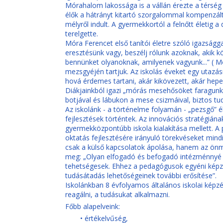
Mórahalom lakossága is a vállán érezte a térség h
élők a hátrányt kitartó szorgalommal kompenzált
mélyről indult. A gyermekkortól a felnőtt életig a
terelgette.
Móra Ferencet első tanítói életre szóló igazságga
eresztésünk vagy, beszélj rólunk azoknak, akik kö
bennünket olyanoknak, amilyenek vagyunk...” ( Mó
mezsgyéjén tartjuk. Az iskolás éveket egy utazá
hová érdemes tartani, akár kikövezett, akár hep
Diákjainkból igazi „mórás mesehősöket faragunk”
botjával és lábukon a mese csizmáival, biztos tud
Az iskolánk - a történelme folyamán - „pezsgő” é
fejlesztések történtek. Az innovációs stratégiá
gyermekközpontúbb iskola kialakítása mellett. A
oktatás fejlesztésére irányuló törekvéseket mi
csak a külső kapcsolatok ápolása, hanem az önm
meg: „Olyan elfogadó és befogadó intézménnyé v
tehetségesek. Ehhez a pedagógusok egyéni képzé
tudásátadás lehetőségeinek további erősítése”.
Iskolánkban 8 évfolyamos általános iskolai képzés
reagálni, a tudásukat alkalmazni.
Főbb alapelveink:
• értékelvűség,