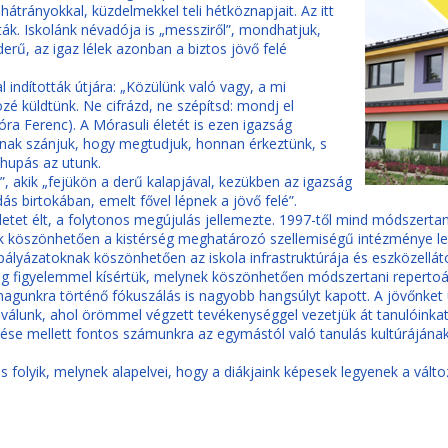
átrányokkal, küzdelmekkel teli hétköznapjait. Az itt
ák. Iskolánk névadója is „messziről”, mondhatjuk,
 derű, az igaz lélek azonban a biztos jövő felé
l indították útjára: „Közülünk való vagy, a mi
zé küldtünk. Ne cifrázd, ne szépítsd: mondj el
ra Ferenc). A Mórasuli életét is ezen igazság
snak szánjuk, hogy megtudjuk, honnan érkeztünk, s
ehupás az utunk.
, akik „fejükön a derű kalapjával, kezükben az igazság
ás birtokában, emelt fővel lépnek a jövő felé”.
letet élt, a folytonos megújulás jellemezte. 1997-től mind módszertani
nak köszönhetően a kistérség meghatározó szellemiségű intézménye le
 pályázatoknak köszönhetően az iskola infrastruktúrája és eszközell
ndig figyelemmel kísértük, melynek köszönhetően módszertani repert
agunkra történő fókuszálás is nagyobb hangsúlyt kapott. A jövőnket 
álunk, ahol örömmel végzett tevékenységgel vezetjük át tanulóinkat
se mellett fontos számunkra az egymástól való tanulás kultúrájának
 folyik, melynek alapelvei, hogy a diákjaink képesek legyenek a válto