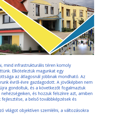
, mind infrastrukturális téren komoly
ttünk. Elköteleztük magunkat egy
átottsága az átlagosnál jobbnak mondható. Az
oárunk évről-évre gazdagodott. A jövőképben nem
újra gondoltuk, és a következőt fogalmaztuk
 nehézségeiken, és hozzuk felszínre azt, amiben
 fejlesztése, a belső továbbképzések és
zó világot objektíven szemlélni, a változásokra