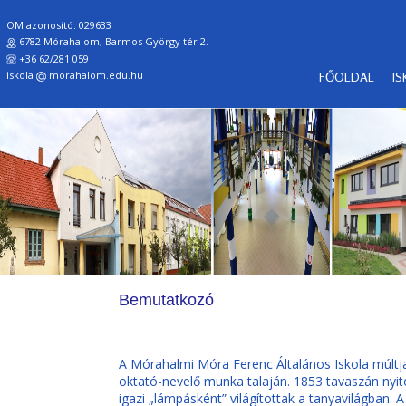
OM azonosító: 029633
6782 Mórahalom, Barmos György tér 2.
+36 62/281 059
iskola
morahalom.edu.hu
FŐOLDAL
I
Bemutatkozó
A Mórahalmi Móra Ferenc Általános Iskola múltj
oktató-nevelő munka talaján. 1853 tavaszán nyito
igazi „lámpásként” világítottak a tanyavilágban.