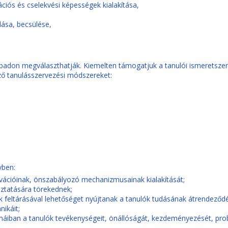
ciós és cselekvési képességek kialakítása,
dása, becsülése,
on megválaszthatják. Kiemelten támogatjuk a tanulói ismeretszerzés
ező tanulásszervezési módszereket:
yben:
ivációinak, önszabályozó mechanizmusainak kialakítását;
oztatására törekednek;
ek feltárásával lehetőséget nyújtanak a tanulók tudásának átrendeződ
ikáit;
ormáiban a tanulók tevékenységeit, önállóságát, kezdeményezését, pr