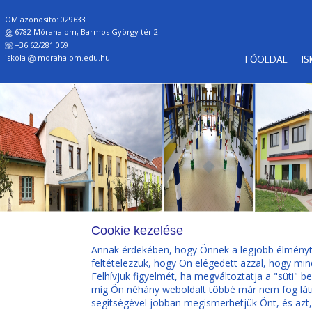
OM azonosító: 029633
6782 Mórahalom, Barmos György tér 2.
+36 62/281 059
iskola
morahalom.edu.hu
FŐOLDAL
I
Cookie kezelése
Annak érdekében, hogy Önnek a legjobb élményt n
feltételezzük, hogy Ön elégedett azzal, hogy min
Felhívjuk figyelmét, ha megváltoztatja a "süti" 
míg Ön néhány weboldalt többé már nem fog látni
segítségével jobban megismerhetjük Önt, és azt,