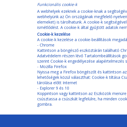
Funkcionális cookie-k
A webhelyek ezeknek a cookie-knak a segítségéve
webhelyünk az Ön országának megfelelő nyelven 
elemeket) is tárolhatunk. A cookie-k segítségéve
ismétlődést. A cookie-k által gyűjtött adatok 
Cookie-k kezelése
A cookie-k kezelése a cookie-beállítások megadá
- Chrome
Kattintson a böngésző eszköztárán található Chro
Adatvédelem részen lévő Tartalombeállítások gomb
szerint Cookie-k engedélyezése alapértelmezés s
- Mozilla Firefox
Nyissa meg a Firefox böngészőt és kattintson az
lehetőségek közül választhat: Cookie-k tiltása C
tárolása előtt Internet
- Explorer 9 és 10
Koppintson vagy kattintson az Eszközök menüre é
csúsztassa a csúszkát legfelülre, ha minden cooki
gombra.