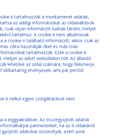
cookie-k tartalmazzák a munkamenet adatait,
artsa az addigi információkat az oldalváltások
k, csak olyan információt tudnak tárolni, melyet
lekérő tartalmaz. A cookie-k nem alkalmasak
a a cookie-n található információt, akkor csak az
s-más célra használják őket és más-más
formációkat tartalmazzák. Ezek a cookie-k
 melyet az adott weboldalon tölt. Az állandó
zik lehetővé az oldal számára, hogy felismerje,
tt időtartamig érvényesek, ami pár perctől
ie-k nélkül egyes szolgáltatások nem
ja a leggyakrabban. Az összegyűjtött adatok
nformálhatjuk partnereinket, ha az ő oldalukról
 gyűjtött adatokat összesítjük, ezért azok