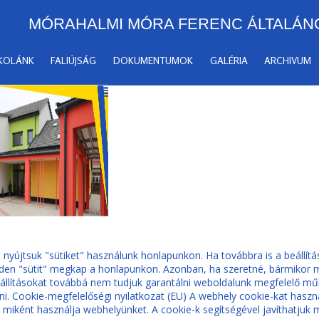
MÓRAHALMI MÓRA FERENC ÁLTALÁN
SKOLÁNK
FALIÚJSÁG
DOKUMENTUMOK
GALÉRIA
ARCHIVUM
yújtsuk "sütiket" használunk honlapunkon. Ha továbbra is a beállítá
den "sütit" megkap a honlapunkon. Azonban, ha szeretné, bármikor me
beállításokat továbbá nem tudjuk garantálni weboldalunk megfelelő m
. Cookie-megfelelőségi nyilatkozat (EU) A webhely cookie-kat haszná
 miként használja webhelyünket. A cookie-k segítségével javíthatjuk