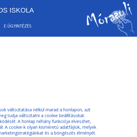
OS ISKOLA
E-ÜGYINTÉZÉS
sok változtatása nélkül marad a honlapon, azt
g tudja változtatni a cookie beállításokat.
űködését. A honlap néhány funkciója elveszhet,
l. A cookie-k olyan kisméretű adatfájlok, melyek
 marketingstratégiánkat és a böngészés élményét.