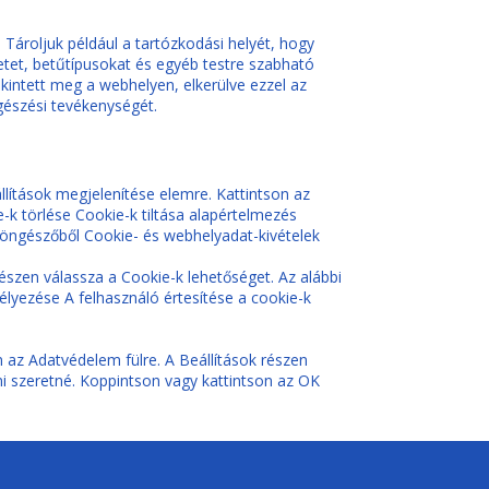
Tároljuk például a tartózkodási helyét, hogy
tet, betűtípusokat és egyéb testre szabható
kintett meg a webhelyen, elkerülve ezzel az
gészési tevékenységét.
llítások megjelenítése elemre. Kattintson az
-k törlése Cookie-k tiltása alapértelmezés
böngészőből Cookie- és webhelyadat-kivételek
szen válassza a Cookie-k lehetőséget. Az alábbi
élyezése A felhasználó értesítése a cookie-k
 az Adatvédelem fülre. A Beállítások részen
zni szeretné. Koppintson vagy kattintson az OK