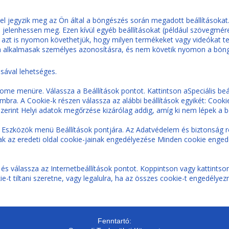
l jegyzik meg az Ön által a böngészés során megadott beállításokat. 
jelenhessen meg. Ezen kívül egyéb beállításokat (például szövegmére
l azt is nyomon követhetjük, hogy milyen termékeket vagy videókat te
nem alkalmasak személyes azonosításra, és nem követik nyomon a bön
sával lehetséges.
me menüre. Válassza a Beállítások pontot. Kattintson aSpeciális beá
ra. A Cookie-k részen válassza az alábbi beállítások egyikét: Cookie
zerint Helyi adatok megőrzése kizárólag addig, amíg ki nem lépek a 
 Eszközök menü Beállítások pontjára. Az Adatvédelem és biztonság ré
sak az eredeti oldal cookie-jainak engedélyezése Minden cookie enged
s válassza az Internetbeállítások pontot. Koppintson vagy kattintson
e-t tiltani szeretne, vagy legalulra, ha az összes cookie-t engedélye
Fenntartó: