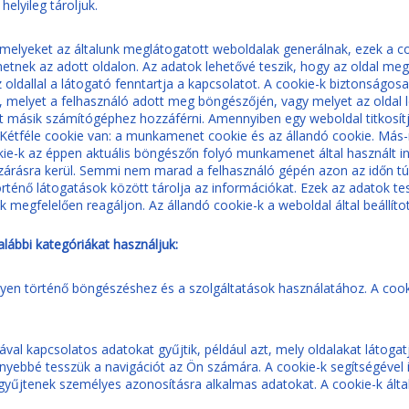
elyileg tároljuk.
, melyeket az általunk meglátogatott weboldalak generálnak, ezek a 
nek az adott oldalon. Az adatok lehetővé teszik, hogy az oldal megt
oldallal a látogató fenntartja a kapcsolatot. A cookie-k biztonságosa
 melyet a felhasználó adott meg böngészőjén, vagy melyet az oldal 
et másik számítógéphez hozzáférni. Amennyiben egy weboldal titkosítj
. Kétféle cookie van: a munkamenet cookie és az állandó cookie. Má
e-k az éppen aktuális böngészőn folyó munkamenet által használt in
rásra kerül. Semmi nem marad a felhasználó gépén azon az időn túl,
rténő látogatások között tárolja az információkat. Ezek az adatok tes
 megfelelően reagáljon. Az állandó cookie-k a weboldal által beállíto
lábbi kategóriákat használjuk:
lyen történő böngészéshez és a szolgáltatások használatához. A cook
al kapcsolatos adatokat gyűjtik, például azt, mely oldalakat látogat
nyebbé tesszük a navigációt az Ön számára. A cookie-k segítségével i
yűjtenek személyes azonosításra alkalmas adatokat. A cookie-k által