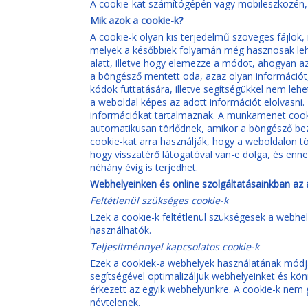
A cookie-kat számítógépén vagy mobileszközén, h
Mik azok a cookie-k?
A cookie-k olyan kis terjedelmű szöveges fájlok
melyek a későbbiek folyamán még hasznosak lehet
alatt, illetve hogy elemezze a módot, ahogyan az 
a böngésző mentett oda, azaz olyan információt,
kódok futtatására, illetve segítségükkel nem leh
a weboldal képes az adott információt elolvasni
információkat tartalmaznak. A munkamenet cooki
automatikusan törlődnek, amikor a böngésző bezá
cookie-kat arra használják, hogy a weboldalon tö
hogy visszatérő látogatóval van-e dolga, és ennek
néhány évig is terjedhet.
Webhelyeinken és online szolgáltatásainkban az a
Feltétlenül szükséges cookie-k
Ezek a cookie-k feltétlenül szükségesek a webhe
használhatók.
Teljesítménnyel kapcsolatos cookie-k
Ezek a cookiek-a webhelyek használatának módjáv
segítségével optimalizáljuk webhelyeinket és kön
érkezett az egyik webhelyünkre. A cookie-k nem g
névtelenek.