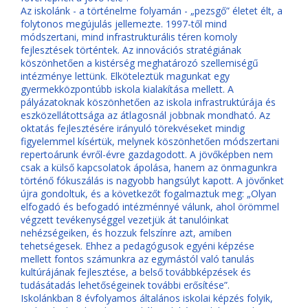
Az iskolánk - a történelme folyamán - „pezsgő” életet élt, a
folytonos megújulás jellemezte. 1997-től mind
módszertani, mind infrastrukturális téren komoly
fejlesztések történtek. Az innovációs stratégiának
köszönhetően a kistérség meghatározó szellemiségű
intézménye lettünk. Elköteleztük magunkat egy
gyermekközpontúbb iskola kialakítása mellett. A
pályázatoknak köszönhetően az iskola infrastruktúrája és
eszközellátottsága az átlagosnál jobbnak mondható. Az
oktatás fejlesztésére irányuló törekvéseket mindig
figyelemmel kísértük, melynek köszönhetően módszertani
repertoárunk évről-évre gazdagodott. A jövőképben nem
csak a külső kapcsolatok ápolása, hanem az önmagunkra
történő fókuszálás is nagyobb hangsúlyt kapott. A jövőnket
újra gondoltuk, és a következőt fogalmaztuk meg: „Olyan
elfogadó és befogadó intézménnyé válunk, ahol örömmel
végzett tevékenységgel vezetjük át tanulóinkat
nehézségeiken, és hozzuk felszínre azt, amiben
tehetségesek. Ehhez a pedagógusok egyéni képzése
mellett fontos számunkra az egymástól való tanulás
kultúrájának fejlesztése, a belső továbbképzések és
tudásátadás lehetőségeinek további erősítése”.
Iskolánkban 8 évfolyamos általános iskolai képzés folyik,