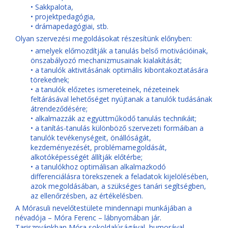
• Sakkpalota,
• projektpedagógia,
• drámapedagógiai, stb.
Olyan szervezési megoldásokat részesítünk előnyben:
• amelyek előmozdítják a tanulás belső motivációinak,
önszabályozó mechanizmusainak kialakítását;
• a tanulók aktivitásának optimális kibontakoztatására
törekednek;
• a tanulók előzetes ismereteinek, nézeteinek
feltárásával lehetőséget nyújtanak a tanulók tudásának
átrendeződésére;
• alkalmazzák az együttműködő tanulás technikáit;
• a tanítás-tanulás különböző szervezeti formáiban a
tanulók tevékenységeit, önállóságát,
kezdeményezését, problémamegoldását,
alkotóképességét állítják előtérbe;
• a tanulókhoz optimálisan alkalmazkodó
differenciálásra törekszenek a feladatok kijelölésében,
azok megoldásában, a szükséges tanári segítségben,
az ellenőrzésben, az értékelésben.
A Mórasuli nevelőtestülete mindennapi munkájában a
névadója – Móra Ferenc – lábnyomában jár.
Tarisznyánkban Móra sokoldalúságával, humorával,