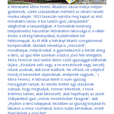
A Mórahalmi Móra Ferenc Általános Iskola múltja mélyen
gyökerezik, szinte századokban mérhető az oktató-nevelő
munka talaján. 1853 tavaszán nyitotta meg kapuit az első
mórahalmi iskola. A kor tanítói igazi „lámpásként”
világítottak a tanyavilágban. A homokháti kistérség
településeihez hasonlóan Mórahalom lakossága is a vállán
érezte a térség hátrányokkal, küzdelmekkel teli
hétköznapjait. Az itt élők a hátrányt kitartó szorgalommal
kompenzálták. Iskolánk névadója is „messziről”,
mondhatjuk, mélyről indult. A gyermekkortól a felnőtt életig
a derű, az igaz lélek azonban a biztos jövő felé terelgette.
Móra Ferencet első tanítói életre szóló igazsággal indították
útjára: „Közülünk való vagy, a mi eresztésünk vagy, beszélj
rólunk azoknak, akik közé küldtünk. Ne cifrázd, ne szépítsd:
mondj el bennünket olyanoknak, amilyenek vagyunk...” (
Móra Ferenc). A Mórasuli életét is ezen igazság
mezsgyéjén tartjuk. Az iskolás éveket egy utazásnak
szánjuk, hogy megtudjuk, honnan érkeztünk, s hová
érdemes tartani, akár kikövezett, akár hepehupás az utunk.
Diákjainkból igazi „mórás mesehősöket faragunk”, akik
„fejükön a derű kalapjával, kezükben az igazság botjával és
lábukon a mese csizmáival, biztos tudás birtokában, emelt
fővel lépnek a jövő felé”.