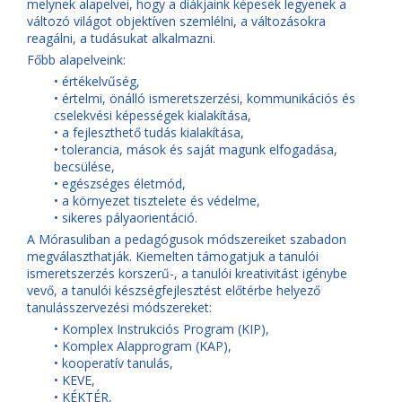
melynek alapelvei, hogy a diákjaink képesek legyenek a
változó világot objektíven szemlélni, a változásokra
reagálni, a tudásukat alkalmazni.
Főbb alapelveink:
• értékelvűség,
• értelmi, önálló ismeretszerzési, kommunikációs és
cselekvési képességek kialakítása,
• a fejleszthető tudás kialakítása,
• tolerancia, mások és saját magunk elfogadása,
becsülése,
• egészséges életmód,
• a környezet tisztelete és védelme,
• sikeres pályaorientáció.
A Mórasuliban a pedagógusok módszereiket szabadon
megválaszthatják. Kiemelten támogatjuk a tanulói
ismeretszerzés korszerű-, a tanulói kreativitást igénybe
vevő, a tanulói készségfejlesztést előtérbe helyező
tanulásszervezési módszereket:
• Komplex Instrukciós Program (KIP),
• Komplex Alapprogram (KAP),
• kooperatív tanulás,
• KEVE,
• KÉKTÉR,