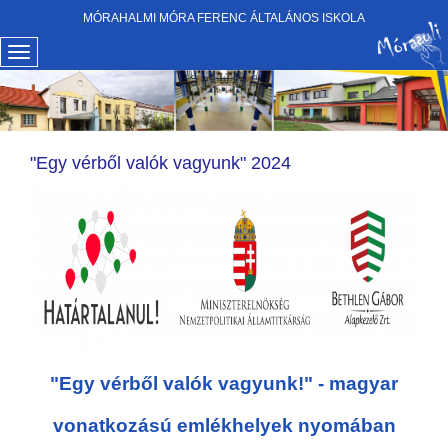
MÓRAHALMI MÓRA FERENC ÁLTALÁNOS ISKOLA
"Egy vérből valók vagyunk" 2024
"Egy vérből valók vagyunk!" - magyar
vonatkozású emlékhelyek nyomában