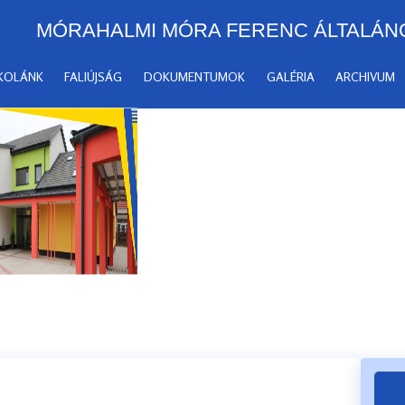
MÓRAHALMI MÓRA FERENC ÁLTALÁN
SKOLÁNK
FALIÚJSÁG
DOKUMENTUMOK
GALÉRIA
ARCHIVUM