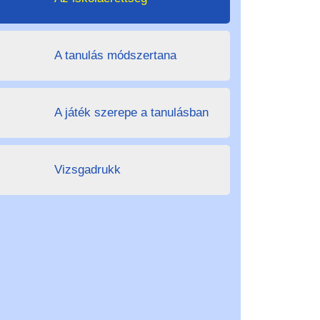
A tanulás módszertana
A játék szerepe a tanulásban
Vizsgadrukk