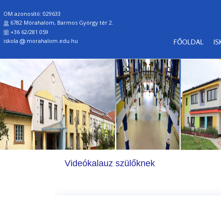
OM azonosító: 029633
6782 Mórahalom, Barmos György tér 2.
+36 62/281 059
iskola
morahalom.edu.hu
FŐOLDAL
I
Videókalauz szülőknek