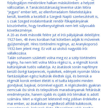
folydogáljon mindörökre halkan máskülönben: a helyzet
változatlan. A Tanácsköztársaság leverése után Móra
“jegyes” ember lett, az ellenforradalom feketelistájára
került, kivették a kezéből a Szegedi Napló szerkesztését is,
s csak Szeged irodalombarát rendőr-főkapitányának
köszönhette, hogy tevékenységének nem lett súlyosabb
következménye.
A 20-as évek második felére jut el írói pályájának delelőjére.
1927-ben, 48 éves korában hat kötetben adják ki műveinek
gyűjteményét. Híres történelmi regénye, az Aranykoporsó
1932-ben jelent meg. Ez volt az utolsó nagyobb írói
vállalkozása.
Talán sohasem született volna meg ez a szép történelmi
regény, ha nem lett volna Móra régész is, a régmúlt korok
kultúrájának tudós vallatója. Az ásatások során napfényre
kerülő ősrégi karperecek, nyakékek, edények nyomán Móra
fantáziájában egész kultúrák éledtek újjá, és bennük a
régmúlt korok emberi életét is el tudta képzelni minden
gondjával, bajával, örömével együtt. A régészkedés gyakran
nemcsak ősi sírok és települések maradványainak feltárását
eredményezte, hanem újabb és újabb írói témákat is adott
számára. Mert a régészet leleteinél még jobban érdekelte a
mai ember, az ásatásban segédkező alföldi kubikosok,