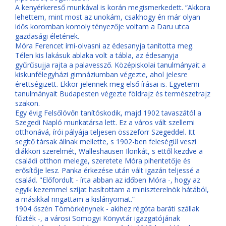
A kenyérkereső munkával is korán megismerkedett. “Akkora
lehettem, mint most az unokám, csakhogy én már olyan
idős koromban komoly tényezője voltam a Daru utca
gazdasági életének.
Móra Ferencet írni-olvasni az édesanyja tanította meg.
Télen kis lakásuk ablaka volt a tábla, az édesanyja
gyűrűsujja rajta a palavessző. Középiskolai tanulmányait a
kiskunfélegyházi gimnáziumban végezte, ahol jelesre
érettségizett. Ekkor jelennek meg első írásai is. Egyetemi
tanulmányait Budapesten végezte földrajz és természetrajz
szakon.
Egy évig Felsőlövőn tanítóskodik, majd 1902 tavaszától a
Szegedi Napló munkatársa lett. Ez a város vált szellemi
otthonává, írói pályája teljesen összeforr Szegeddel. Itt
segítő társak állnak mellette, s 1902-ben feleségül veszi
diákkori szerelmét, Walleshausen Ilonkát, s ettől kezdve a
családi otthon melege, szeretete Móra pihentetője és
erősítője lesz. Panka érkezése után vált igazán teljessé a
család. "Előfordult - írta abban az időben Móra -, hogy az
egyik kezemmel szíjat hasítottam a miniszterelnök hátából,
a másikkal ringattam a kislányomat.”
1904 őszén Tömörkénynek - akihez régóta baráti szállak
fűzték -, a városi Somogyi Könyvtár igazgatójának