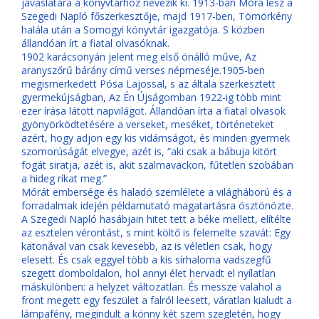
javaslatára a könyvtárhoz nevezik ki. 1913-ban Móra lesz a
Szegedi Napló főszerkesztője, majd 1917-ben, Tömörkény
halála után a Somogyi könyvtár igazgatója. S közben
állandóan írt a fiatal olvasóknak.
1902 karácsonyán jelent meg első önálló műve, Az
aranyszőrű bárány című verses népmeséje.1905-ben
megismerkedett Pósa Lajossal, s az általa szerkesztett
gyermekújságban, Az Én Újságomban 1922-ig több mint
ezer írása látott napvilágot. Állandóan írta a fiatal olvasok
gyönyörködtetésére a verseket, meséket, történeteket
azért, hogy adjon egy kis vidámságot, és minden gyermek
szomorúságát elvegye, azét is, “aki csak a bábuja kitört
fogát siratja, azét is, akit szalmavackon, fűtetlen szobában
a hideg ríkat meg.”
Mórát embersége és haladó szemlélete a világháború és a
forradalmak idején példamutató magatartásra ösztönözte.
A Szegedi Napló hasábjain hitet tett a béke mellett, elítélte
az esztelen vérontást, s mint költő is felemelte szavát: Egy
katonával van csak kevesebb, az is véletlen csak, hogy
elesett. És csak eggyel több a kis sírhaloma vadszegfű
szegett domboldalon, hol annyi élet hervadt el nyílatlan
máskülönben: a helyzet változatlan. És messze valahol a
front megett egy feszület a falról leesett, váratlan kialudt a
lámpafény, megindult a könny két szem szegletén, hogy