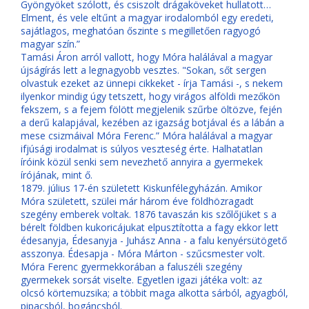
Gyöngyöket szólott, és csiszolt drágaköveket hullatott…
Elment, és vele eltűnt a magyar irodalomból egy eredeti,
sajátlagos, meghatóan őszinte s megilletően ragyogó
magyar szín.”
Tamási Áron arról vallott, hogy Móra halálával a magyar
újságírás lett a legnagyobb vesztes. "Sokan, sőt sergen
olvastuk ezeket az ünnepi cikkeket - írja Tamási -, s nekem
ilyenkor mindig úgy tetszett, hogy virágos alföldi mezőkön
fekszem, s a fejem fölött megjelenik szűrbe öltözve, fején
a derű kalapjával, kezében az igazság botjával és a lábán a
mese csizmáival Móra Ferenc.” Móra halálával a magyar
ifjúsági irodalmat is súlyos veszteség érte. Halhatatlan
íróink közül senki sem nevezhető annyira a gyermekek
írójának, mint ő.
1879. július 17-én született Kiskunfélegyházán. Amikor
Móra született, szülei már három éve földhözragadt
szegény emberek voltak. 1876 tavaszán kis szőlőjüket s a
bérelt földben kukoricájukat elpusztította a fagy ekkor lett
édesanyja, Édesanyja - Juhász Anna - a falu kenyérsütögető
asszonya. Édesapja - Móra Márton - szűcsmester volt.
Móra Ferenc gyermekkorában a faluszéli szegény
gyermekek sorsát viselte. Egyetlen igazi játéka volt: az
olcsó körtemuzsika; a többit maga alkotta sárból, agyagból,
pipacsból, bogáncsból.