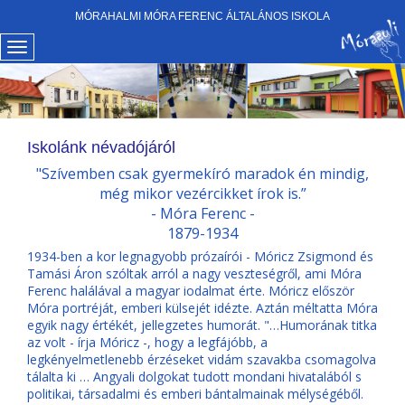
MÓRAHALMI MÓRA FERENC ÁLTALÁNOS ISKOLA
Iskolánk névadójáról
"Szívemben csak gyermekíró maradok én mindig,
még mikor vezércikket írok is.”
- Móra Ferenc -
1879-1934
1934-ben a kor legnagyobb prózaírói - Móricz Zsigmond és
Tamási Áron szóltak arról a nagy veszteségről, ami Móra
Ferenc halálával a magyar iodalmat érte. Móricz először
Móra portréját, emberi külsejét idézte. Aztán méltatta Móra
egyik nagy értékét, jellegzetes humorát. "…Humorának titka
az volt - írja Móricz -, hogy a legfájóbb, a
legkényelmetlenebb érzéseket vidám szavakba csomagolva
tálalta ki … Angyali dolgokat tudott mondani hivatalából s
politikai, társadalmi és emberi bántalmainak mélységéből.