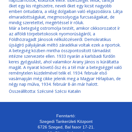
napszámosok, kiskunok élete. Elbeszélget velük, tanítja
őket egy kis régészetre, neveli őket egy kicsit nagyobb
emberi öntudatra, a világ dolgaiban való eligazodásra. Látja
elmaradottságukat, megmosolyogja furcsaságaikat, de
mindig szeretettel, megértéssel ír róluk.
Már a betegség ostromolja testét, amikor cikksorozatot ír
az alföldi törpebirtokosok nyomorúságáról, a
Földhözragadt Jánosok nélkülözéseiről. Demokratikus
újságíró pályájának méltó záradékai voltak ezek a riportok.
A betegség közben mintha összpontosított támadást
intézne szervezete ellen. 1933 nyarán a karlsbadi fürdőn
keres gyógyulást, ahol valamikor Arany János is kúráltatta
magát. A nyarat követő ősz és a tél már a betegséggel való
reménytelen küzdelmével telik el. 1934. február első
vasárnapján még cikke jelenik meg a Magyar Hírlapban, de
négy nap múlva, 1934. február 8-án már halott.
Összeállította: Szécsiné Szécsi Katalin
Fenntartó:
Szegedi Tankerületi Központ
6726 Szeged, Bal fasor 17-21.