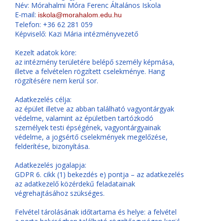
Név: Mórahalmi Móra Ferenc Általános Iskola
E-mail:
iskola@morahalom.edu.hu
Telefon: +36 62 281 059
Képviselő: Kazi Mária intézményvezető
Kezelt adatok köre:
az intézmény területére belépő személy képmása,
illetve a felvételen rögzített cselekménye. Hang
rögzítésére nem kerül sor.
Adatkezelés célja:
az épület illetve az abban található vagyontárgyak
védelme, valamint az épületben tartózkodó
személyek testi épségének, vagyontárgyainak
védelme, a jogsértő cselekmények megelőzése,
felderítése, bizonyítása.
Adatkezelés jogalapja:
GDPR 6. cikk (1) bekezdés e) pontja – az adatkezelés
az adatkezelő közérdekű feladatainak
végrehajtásához szükséges.
Felvétel tárolásának időtartama és helye: a felvétel