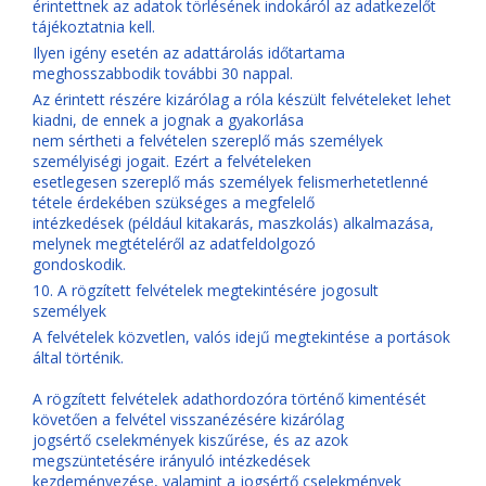
érintettnek az adatok törlésének indokáról az adatkezelőt
tájékoztatnia kell.
Ilyen igény esetén az adattárolás időtartama
meghosszabbodik további 30 nappal.
Az érintett részére kizárólag a róla készült felvételeket lehet
kiadni, de ennek a jognak a gyakorlása
nem sértheti a felvételen szereplő más személyek
személyiségi jogait. Ezért a felvételeken
esetlegesen szereplő más személyek felismerhetetlenné
tétele érdekében szükséges a megfelelő
intézkedések (például kitakarás, maszkolás) alkalmazása,
melynek megtételéről az adatfeldolgozó
gondoskodik.
10. A rögzített felvételek megtekintésére jogosult
személyek
A felvételek közvetlen, valós idejű megtekintése a portások
által történik.
A rögzített felvételek adathordozóra történő kimentését
követően a felvétel visszanézésére kizárólag
jogsértő cselekmények kiszűrése, és az azok
megszüntetésére irányuló intézkedések
kezdeményezése, valamint a jogsértő cselekmények