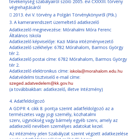
tevékenység szabályairól szóló 2005. évi CXXXIII. törvény
végrehajtásáról
 2013. évi V. törvény a Polgári Törvénykönyvről (Ptk.)
3. A kamerarendszert üzemeltető adatkezelő
Adatkezelő megnevezése: Mórahalmi Móra Ferenc
Általános Iskola
Adatkezelő képviselője: Kazi Mária intézményvezető
Adatkezelő székhelye: 6782 Mórahalom, Barmos György
tér 2.
Adatkezelő postai címe: 6782 Mórahalom, Barmos György
tér 2.
Adatkezelő elektronikus címe:
iskola@morahalom.edu.hu
Adatvédelmi tisztviselő e-mail címe:
szeged.adatvedelem@kk.gov.hu
(a továbbiakban: adatkezelő, illetve Intézmény)
4. Adatfeldolgozó
A GDPR 4. cikk 8. pontja szerint adatfeldolgozó az a
természetes vagy jogi személy, közhatalmi
szerv, ügynökség vagy bármely egyéb szerv, amely az
adatkezelő nevében személyes adatokat kezel.
Az intézmény jelen Szabályzat szerint végzett adatkezelése