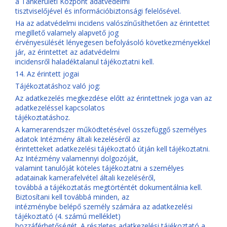
a Tankerületi Központ adatvédelmi
tisztviselőjével és információbiztonsági felelősével.
Ha az adatvédelmi incidens valószínűsíthetően az érintettet
megillető valamely alapvető jog
érvényesülését lényegesen befolyásoló következményekkel
jár, az érintettet az adatvédelmi
incidensről haladéktalanul tájékoztatni kell.
14. Az érintett jogai
Tájékoztatáshoz való jog:
Az adatkezelés megkezdése előtt az érintettnek joga van az
adatkezeléssel kapcsolatos
tájékoztatáshoz.
A kamerarendszer működtetésével összefüggő személyes
adatok Intézmény általi kezeléséről az
érintetteket adatkezelési tájékoztató útján kell tájékoztatni.
Az Intézmény valamennyi dolgozóját,
valamint tanulóját köteles tájékoztatni a személyes
adatainak kamerafelvétel általi kezeléséről,
továbbá a tájékoztatás megtörténtét dokumentálnia kell.
Biztosítani kell továbbá minden, az
intézménybe belépő személy számára az adatkezelési
tájékoztató (4. számú melléklet)
hozzáférhetőségét. A részletes adatkezelési tájékoztató a