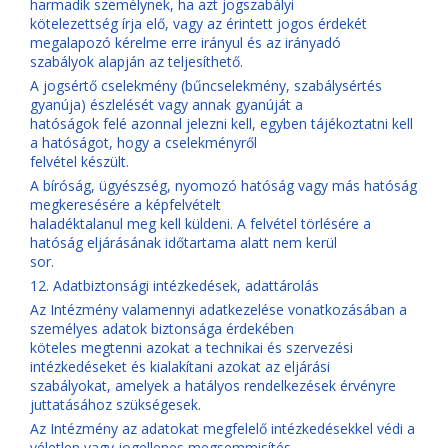
harmadik személynek, ha azt jogszabályi
kötelezettség írja elő, vagy az érintett jogos érdekét
megalapozó kérelme erre irányul és az irányadó
szabályok alapján az teljesíthető.
A jogsértő cselekmény (bűncselekmény, szabálysértés
gyanúja) észlelését vagy annak gyanúját a
hatóságok felé azonnal jelezni kell, egyben tájékoztatni kell
a hatóságot, hogy a cselekményről
felvétel készült.
A bíróság, ügyészség, nyomozó hatóság vagy más hatóság
megkeresésére a képfelvételt
haladéktalanul meg kell küldeni. A felvétel törlésére a
hatóság eljárásának időtartama alatt nem kerül
sor.
12. Adatbiztonsági intézkedések, adattárolás
Az Intézmény valamennyi adatkezelése vonatkozásában a
személyes adatok biztonsága érdekében
köteles megtenni azokat a technikai és szervezési
intézkedéseket és kialakítani azokat az eljárási
szabályokat, amelyek a hatályos rendelkezések érvényre
juttatásához szükségesek.
Az Intézmény az adatokat megfelelő intézkedésekkel védi a
véletlen vagy jogellenes megsemmisítés,