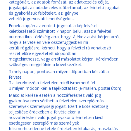
kategóriáit, az adatok forrását, az adatkezelés célját,
jogalapját, az adatkezelés időtartamát, az érintetti jogokat
és gyakorlásuk feltételeit, az igénybe
vehető jogorvoslati lehetőségeket.
Ennek alapján az érintett jogosult a képfelvétel
keletkezésétől számított 7 napon belül, azaz a felvétel
automatikus törléséig arra, hogy tájékoztatást kérjen arról,
hogy a felvételen vele összefüggésben mi
került rögzítésre, kérheti, hogy a felvétel rá vonatkozó
részét előre egyeztetett időpontban
megtekinthesse, vagy arról másolatot kérjen. Kérelmében
szükséges megjelölnie a következőket:
 mely napon, pontosan milyen időpontban készült a
felvétel
 a kérelmező a felvételen miről ismerhető fel
 milyen módon kéri a tájékoztatást (e-mailen, postai úton)
Másolat kérése esetén a hozzáféréshez való jog
gyakorlása nem sértheti a felvételen szereplő más
személyek személyiségi jogait. Ezért e kötelezettség
teljesítése érdekében a felvételeken a
hozzáféréshez való jogát gyakorló érintetten kívül
esetlegesen szereplő más személyek
felismerhetetlenné tétele érdekében kitakarás, maszkolás