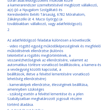
során adatfeldolgozóként működik közre
a kamerarendszer üzemeltetésével megbízott vállalkozó,
a(z) (Jó a Nyugalom Szolgáltató és
Kereskedelmi Betéti Társaság, 6782 Mórahalom,
Zákányszéki út 4. Mucsi György) (a
továbbiakban: vállalkozó, vagy adatfeldolgozó).
2
Az adatfeldolgozó feladatai különösen a következők:
- video rögzítő egység működőképességének és megfelelő
működésének ellenőrzése (különös
tekintettel a rögzítés megtörténtének, a
visszanézhetőségnek az ellenőrzésére, valamint az
automatikus törlésre vonatkozó beállításokra, a kamera és
a vevőegység közötti kapcsolat, a
beállítások, illetve a felvétel lementésére vonatkozó
lehetőség ellenőrzésére)
- kameraképek ellenőrzése, élességének beállítása,
amennyiben szükséges
- szükség esetén a felvétel lementése és a jelen
Szabályzatban meghatározott jogosult részére
történő átadása.