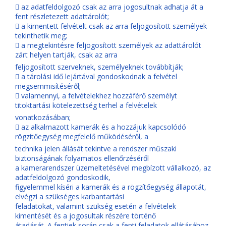
 az adatfeldolgozó csak az arra jogosultnak adhatja át a
fent részletezett adattárolót;
 a kimentett felvételt csak az arra feljogosított személyek
tekinthetik meg;
 a megtekintésre feljogosított személyek az adattárolót
zárt helyen tartják, csak az arra
feljogosított szerveknek, személyeknek továbbítják;
 a tárolási idő lejártával gondoskodnak a felvétel
megsemmisítéséről;
 valamennyi, a felvételekhez hozzáférő személyt
titoktartási kötelezettség terhel a felvételek
vonatkozásában;
 az alkalmazott kamerák és a hozzájuk kapcsolódó
rögzítőegység megfelelő működéséről, a
technika jelen állását tekintve a rendszer műszaki
biztonságának folyamatos ellenőrzéséről
a kamerarendszer üzemeltetésével megbízott vállalkozó, az
adatfeldolgozó gondoskodik,
figyelemmel kíséri a kamerák és a rögzítőegység állapotát,
elvégzi a szükséges karbantartási
feladatokat, valamint szükség esetén a felvételek
kimentését és a jogosultak részére történő
átadását. A fentiek során csak a fenti feladatok ellátásához