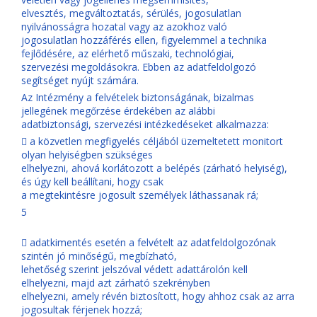
elvesztés, megváltoztatás, sérülés, jogosulatlan
nyilvánosságra hozatal vagy az azokhoz való
jogosulatlan hozzáférés ellen, figyelemmel a technika
fejlődésére, az elérhető műszaki, technológiai,
szervezési megoldásokra. Ebben az adatfeldolgozó
segítséget nyújt számára.
Az Intézmény a felvételek biztonságának, bizalmas
jellegének megőrzése érdekében az alábbi
adatbiztonsági, szervezési intézkedéseket alkalmazza:
 a közvetlen megfigyelés céljából üzemeltetett monitort
olyan helyiségben szükséges
elhelyezni, ahová korlátozott a belépés (zárható helyiség),
és úgy kell beállítani, hogy csak
a megtekintésre jogosult személyek láthassanak rá;
5
 adatkimentés esetén a felvételt az adatfeldolgozónak
szintén jó minőségű, megbízható,
lehetőség szerint jelszóval védett adattárolón kell
elhelyezni, majd azt zárható szekrényben
elhelyezni, amely révén biztosított, hogy ahhoz csak az arra
jogosultak férjenek hozzá;