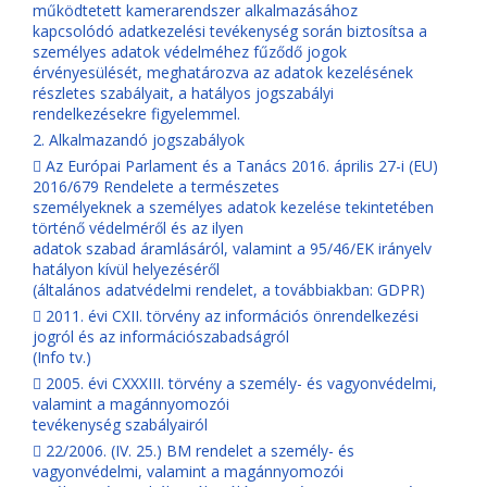
működtetett kamerarendszer alkalmazásához
kapcsolódó adatkezelési tevékenység során biztosítsa a
személyes adatok védelméhez fűződő jogok
érvényesülését, meghatározva az adatok kezelésének
részletes szabályait, a hatályos jogszabályi
rendelkezésekre figyelemmel.
2. Alkalmazandó jogszabályok
 Az Európai Parlament és a Tanács 2016. április 27-i (EU)
2016/679 Rendelete a természetes
személyeknek a személyes adatok kezelése tekintetében
történő védelméről és az ilyen
adatok szabad áramlásáról, valamint a 95/46/EK irányelv
hatályon kívül helyezéséről
(általános adatvédelmi rendelet, a továbbiakban: GDPR)
 2011. évi CXII. törvény az információs önrendelkezési
jogról és az információszabadságról
(Info tv.)
 2005. évi CXXXIII. törvény a személy- és vagyonvédelmi,
valamint a magánnyomozói
tevékenység szabályairól
 22/2006. (IV. 25.) BM rendelet a személy- és
vagyonvédelmi, valamint a magánnyomozói