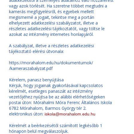
adatkezelőtől a személyes adataihoz való hozzáférést
vagy azok törlését. Ha szeretne többet megtudni a
kamerás megfigyelésről, és egyebek mellett
megismerné a jogait, tekintse meg a portán
elhelyezett adatkezelési szabályzatot, illetve a
részletes adatkezelési tájékoztatót, vagy töltse le
azokat az intézmény internetes honlapjáról.
A szabályzat, illetve a részletes adatkezelési
tájékoztató elérési útvonala:
https://morahalom.edu.hu/dokumentumok/
/kameraszabalyzat.pdf
Kérelem, panasz benyújtása
Kérjük, hogy jogainak gyakorlásával kapcsolatos
kérelmét, esetleges panaszát az intézmény
vezetőjéhez nyújtsa be az alábbi elérhetőségeken
postai úton: Mórahalmi Móra Ferenc Általános Iskola
6782 Mórahalom, Barmos György tér 2.
elektronikus úton:
iskola@morahalom.edu.hu
Kérelmét a beérkezésétől számított legkésőbb 1
hónapon belül megválaszoljuk.