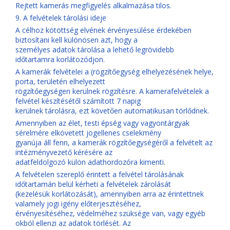
Rejtett kamerás megfigyelés alkalmazása tilos.
9. A felvételek tárolási ideje
A célhoz kötöttség elvének érvényesülése érdekében
biztosítani kell különösen azt, hogy a
személyes adatok tárolása a lehető legrövidebb
időtartamra korlátozódjon.
A kamerák felvételei a (rögzítőegység elhelyezésének helye,
porta, területén elhelyezett
rögzítőegységen kerülnek rögzítésre. A kamerafelvételek a
felvétel készítésétől számított 7 napig
kerülnek tárolásra, ezt követően automatikusan törlődnek.
Amennyiben az élet, testi épség vagy vagyontárgyak
sérelmére elkövetett jogellenes cselekmény
gyanúja áll fenn, a kamerák rögzítőegységéről a felvételt az
intézményvezető kérésére az
adatfeldolgozó külön adathordozóra kimenti.
A felvételen szereplő érintett a felvétel tárolásának
időtartamán belül kérheti a felvételek zárolását
(kezelésük korlátozását), amennyiben arra az érintettnek
valamely jogi igény előterjesztéséhez,
érvényesítéséhez, védelméhez szüksége van, vagy egyéb
okból ellenzi az adatok törlését. Az