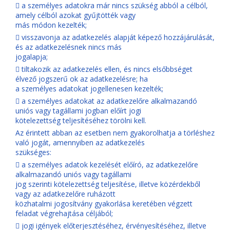
 a személyes adatokra már nincs szükség abból a célból,
amely célból azokat gyűjtötték vagy
más módon kezelték;
 visszavonja az adatkezelés alapját képező hozzájárulását,
és az adatkezelésnek nincs más
jogalapja;
 tiltakozik az adatkezelés ellen, és nincs elsőbbséget
élvező jogszerű ok az adatkezelésre; ha
a személyes adatokat jogellenesen kezelték;
 a személyes adatokat az adatkezelőre alkalmazandó
uniós vagy tagállami jogban előírt jogi
kötelezettség teljesítéséhez törölni kell.
Az érintett abban az esetben nem gyakorolhatja a törléshez
való jogát, amennyiben az adatkezelés
szükséges:
 a személyes adatok kezelését előíró, az adatkezelőre
alkalmazandó uniós vagy tagállami
jog szerinti kötelezettség teljesítése, illetve közérdekből
vagy az adatkezelőre ruházott
közhatalmi jogosítvány gyakorlása keretében végzett
feladat végrehajtása céljából;
 jogi igények előterjesztéséhez, érvényesítéséhez, illetve