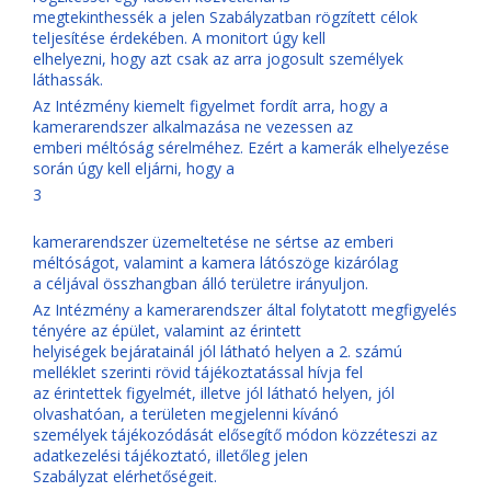
megtekinthessék a jelen Szabályzatban rögzített célok
teljesítése érdekében. A monitort úgy kell
elhelyezni, hogy azt csak az arra jogosult személyek
láthassák.
Az Intézmény kiemelt figyelmet fordít arra, hogy a
kamerarendszer alkalmazása ne vezessen az
emberi méltóság sérelméhez. Ezért a kamerák elhelyezése
során úgy kell eljárni, hogy a
3
kamerarendszer üzemeltetése ne sértse az emberi
méltóságot, valamint a kamera látószöge kizárólag
a céljával összhangban álló területre irányuljon.
Az Intézmény a kamerarendszer által folytatott megfigyelés
tényére az épület, valamint az érintett
helyiségek bejáratainál jól látható helyen a 2. számú
melléklet szerinti rövid tájékoztatással hívja fel
az érintettek figyelmét, illetve jól látható helyen, jól
olvashatóan, a területen megjelenni kívánó
személyek tájékozódását elősegítő módon közzéteszi az
adatkezelési tájékoztató, illetőleg jelen
Szabályzat elérhetőségeit.