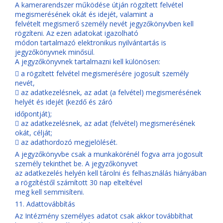
A kamerarendszer működése útján rögzített felvétel
megismerésének okát és idejét, valamint a
felvételt megismerő személy nevét jegyzőkönyvben kell
rögzíteni. Az ezen adatokat igazolható
módon tartalmazó elektronikus nyilvántartás is
jegyzőkönyvnek minősül.
A jegyzőkönyvnek tartalmazni kell különösen:
 a rögzített felvétel megismerésére jogosult személy
nevét,
 az adatkezelésnek, az adat (a felvétel) megismerésének
helyét és idejét (kezdő és záró
időpontját);
 az adatkezelésnek, az adat (felvétel) megismerésének
okát, célját;
 az adathordozó megjelölését.
A jegyzőkönyvbe csak a munkakörénél fogva arra jogosult
személy tekinthet be. A jegyzőkönyvet
az adatkezelés helyén kell tárolni és felhasználás hiányában
a rögzítéstől számított 30 nap elteltével
meg kell semmisíteni.
11. Adattovábbítás
Az Intézmény személyes adatot csak akkor továbbíthat