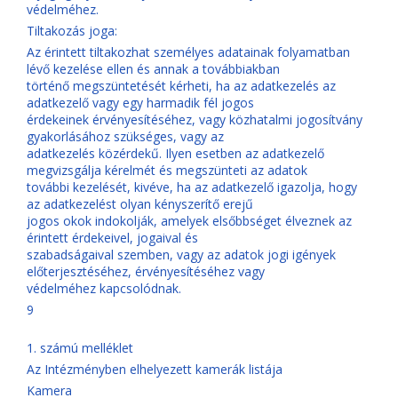
védelméhez.
Tiltakozás joga:
Az érintett tiltakozhat személyes adatainak folyamatban
lévő kezelése ellen és annak a továbbiakban
történő megszüntetését kérheti, ha az adatkezelés az
adatkezelő vagy egy harmadik fél jogos
érdekeinek érvényesítéséhez, vagy közhatalmi jogosítvány
gyakorlásához szükséges, vagy az
adatkezelés közérdekű. Ilyen esetben az adatkezelő
megvizsgálja kérelmét és megszünteti az adatok
további kezelését, kivéve, ha az adatkezelő igazolja, hogy
az adatkezelést olyan kényszerítő erejű
jogos okok indokolják, amelyek elsőbbséget élveznek az
érintett érdekeivel, jogaival és
szabadságaival szemben, vagy az adatok jogi igények
előterjesztéséhez, érvényesítéséhez vagy
védelméhez kapcsolódnak.
9
1. számú melléklet
Az Intézményben elhelyezett kamerák listája
Kamera