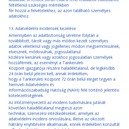
feltétlenül szükséges mértékben
fér hozzá a felvételekhez, az azon található személyes
adatokhoz.
13. Adatvédelmi incidensek kezelése
Amennyiben az adatbiztonság sérelme folytán a
továbbított, tárolt vagy más módon kezelt személyes
adatok véletlenül vagy jogellenes módon megsemmisülnek,
elvesznek, módosulnak, jogosulatlanul
közlésre kerülnek vagy azokhoz jogosulatlan személyek
hozzáférnek, az eseményt a Tankerületi
Központ igazgatója részére haladéktalanul, de legkésőbb
24 órán belül jelezni kell, annak érdekében,
hogy a Tankerületi Központ 72 órán belül eleget tegyen a
Nemzeti Adatvédelmi és
Információszabadság Hatóság (NAIH) felé történő jelentési
kötelezettségének.
Az intézményvezető az incidens tudomására jutását
követően haladéktalanul megteszi azon
technikai, szervezési intézkedéseket, amelyek az
adatvédelmi incidens orvoslására, illetve az okozott
hátrány enyhítésére alkalmasak, ennek érdekében konzultál