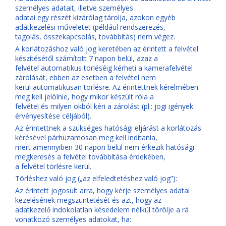
személyes adatait, illetve személyes
adatai egy részét kizárólag tárolja, azokon egyéb
adatkezelési műveletet (például rendszerezés,
tagolás, összekapcsolás, továbbítás) nem végez.
A korlátozáshoz való jog keretében az érintett a felvétel
készítésétől számított 7 napon belül, azaz a
felvétel automatikus törléséig kérheti a kamerafelvétel
zárolását, ebben az esetben a felvétel nem
kerül automatikusan törlésre. Az érintettnek kérelmében
meg kell jelölnie, hogy mikor készült róla a
felvétel és milyen okból kéri a zárolást (pl.: jogi igények
érvényesítése céljából).
Az érintettnek a szükséges hatósági eljárást a korlátozás
kérésével párhuzamosan meg kell indítania,
mert amennyiben 30 napon belül nem érkezik hatósági
megkeresés a felvétel továbbítása érdekében,
a felvétel törlésre kerül.
Törléshez való jog („az elfeledtetéshez való jog”):
Az érintett jogosult arra, hogy kérje személyes adatai
kezelésének megszüntetését és azt, hogy az
adatkezelő indokolatlan késedelem nélkül törölje a rá
vonatkozó személyes adatokat, ha: