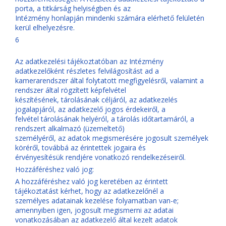
porta, a titkárság helyiségben és az
Intézmény honlapján mindenki számára elérhető felületén
kerül elhelyezésre.
6
Az adatkezelési tájékoztatóban az Intézmény
adatkezelőként részletes felvilágosítást ad a
kamerarendszer által folytatott megfigyelésről, valamint a
rendszer által rögzített képfelvétel
készítésének, tárolásának céljáról, az adatkezelés
jogalapjáról, az adatkezelő jogos érdekeiről, a
felvétel tárolásának helyéról, a tárolás időtartamáról, a
rendszert alkalmazó (üzemeltető)
személyéről, az adatok megismerésére jogosult személyek
köréről, továbbá az érintettek jogaira és
érvényesítésük rendjére vonatkozó rendelkezéseiről.
Hozzáféréshez való jog:
A hozzáféréshez való jog keretében az érintett
tájékoztatást kérhet, hogy az adatkezelőnél a
személyes adatainak kezelése folyamatban van-e;
amennyiben igen, jogosult megismerni az adatai
vonatkozásában az adatkezelő által kezelt adatok