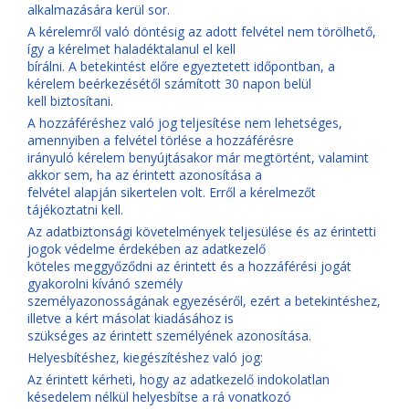
alkalmazására kerül sor.
A kérelemről való döntésig az adott felvétel nem törölhető,
így a kérelmet haladéktalanul el kell
bírálni. A betekintést előre egyeztetett időpontban, a
kérelem beérkezésétől számított 30 napon belül
kell biztosítani.
A hozzáféréshez való jog teljesítése nem lehetséges,
amennyiben a felvétel törlése a hozzáférésre
irányuló kérelem benyújtásakor már megtörtént, valamint
akkor sem, ha az érintett azonosítása a
felvétel alapján sikertelen volt. Erről a kérelmezőt
tájékoztatni kell.
Az adatbiztonsági követelmények teljesülése és az érintetti
jogok védelme érdekében az adatkezelő
köteles meggyőződni az érintett és a hozzáférési jogát
gyakorolni kívánó személy
személyazonosságának egyezéséről, ezért a betekintéshez,
illetve a kért másolat kiadásához is
szükséges az érintett személyének azonosítása.
Helyesbítéshez, kiegészítéshez való jog:
Az érintett kérheti, hogy az adatkezelő indokolatlan
késedelem nélkül helyesbítse a rá vonatkozó