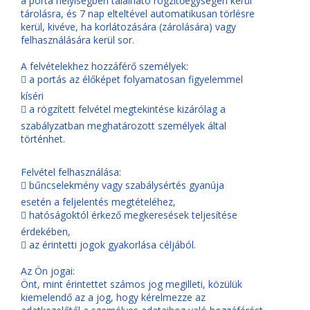
a porta helyiségben található rögzítőegységen kerül
tárolásra, és 7 nap elteltével automatikusan törlésre
kerül, kivéve, ha korlátozására (zárolására) vagy
felhasználására kerül sor.
A felvételekhez hozzáférő személyek:
 a portás az élőképet folyamatosan figyelemmel
kíséri
 a rögzített felvétel megtekintése kizárólag a
szabályzatban meghatározott személyek által
történhet.
Felvétel felhasználása:
 bűncselekmény vagy szabálysértés gyanúja
esetén a feljelentés megtételéhez,
 hatóságoktól érkező megkeresések teljesítése
érdekében,
 az érintetti jogok gyakorlása céljából.
Az Ön jogai:
Önt, mint érintettet számos jog megilleti, közülük
kiemelendő az a jog, hogy kérelmezze az