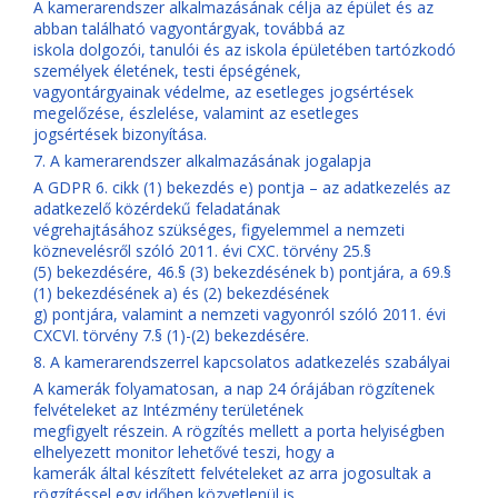
A kamerarendszer alkalmazásának célja az épület és az
abban található vagyontárgyak, továbbá az
iskola dolgozói, tanulói és az iskola épületében tartózkodó
személyek életének, testi épségének,
vagyontárgyainak védelme, az esetleges jogsértések
megelőzése, észlelése, valamint az esetleges
jogsértések bizonyítása.
7. A kamerarendszer alkalmazásának jogalapja
A GDPR 6. cikk (1) bekezdés e) pontja – az adatkezelés az
adatkezelő közérdekű feladatának
végrehajtásához szükséges, figyelemmel a nemzeti
köznevelésről szóló 2011. évi CXC. törvény 25.§
(5) bekezdésére, 46.§ (3) bekezdésének b) pontjára, a 69.§
(1) bekezdésének a) és (2) bekezdésének
g) pontjára, valamint a nemzeti vagyonról szóló 2011. évi
CXCVI. törvény 7.§ (1)-(2) bekezdésére.
8. A kamerarendszerrel kapcsolatos adatkezelés szabályai
A kamerák folyamatosan, a nap 24 órájában rögzítenek
felvételeket az Intézmény területének
megfigyelt részein. A rögzítés mellett a porta helyiségben
elhelyezett monitor lehetővé teszi, hogy a
kamerák által készített felvételeket az arra jogosultak a
rögzítéssel egy időben közvetlenül is