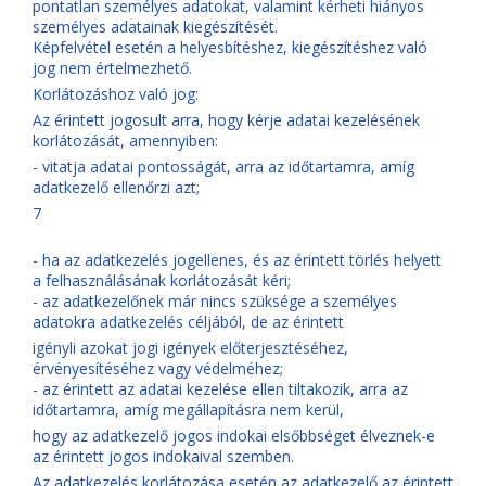
pontatlan személyes adatokat, valamint kérheti hiányos
személyes adatainak kiegészítését.
Képfelvétel esetén a helyesbítéshez, kiegészítéshez való
jog nem értelmezhető.
Korlátozáshoz való jog:
Az érintett jogosult arra, hogy kérje adatai kezelésének
korlátozását, amennyiben:
- vitatja adatai pontosságát, arra az időtartamra, amíg
adatkezelő ellenőrzi azt;
7
- ha az adatkezelés jogellenes, és az érintett törlés helyett
a felhasználásának korlátozását kéri;
- az adatkezelőnek már nincs szüksége a személyes
adatokra adatkezelés céljából, de az érintett
igényli azokat jogi igények előterjesztéséhez,
érvényesítéséhez vagy védelméhez;
- az érintett az adatai kezelése ellen tiltakozik, arra az
időtartamra, amíg megállapításra nem kerül,
hogy az adatkezelő jogos indokai elsőbbséget élveznek-e
az érintett jogos indokaival szemben.
Az adatkezelés korlátozása esetén az adatkezelő az érintett