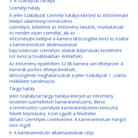
5. A Szabályzat hatálya
Személyi hatály
A jelen Szabályzat személyi hatálya kiterjed az Intézménybe
belépő valamennyi természetes
személyre, beleértve az Intézmény tanulóit, munkatársait
és minden olyan személyt, aki az
Intézménybe belépve a kamera látószögébe kerül és ezáltal
a kamerarendszer alkalmazásával
kapcsolatosan személyes adatuk (képmásuk) kezelésére
sor kerül (a továbbiakban: érintettek).
Az Intézmény épületében 32 db kamera van elhelyezve. A
kamerák pontos elhelyezkedését,
látószögének meghatározását a jelen Szabályzat 1. számú
melléklete tartalmazza.
Tárgyi hatály
Jelen Szabályzat tárgyi hatálya kiterjed az Intézmény
területén üzemeltetett kamerarendszerre, illetve
a természetes személyek kamerarendszeren keresztül
felvett képmására, ezzel együtt a felvételen
látható személyek cselekvésére. A kamerarendszer hangot
nem rögzít.
6. A kamerarendszer alkalmazásának célja