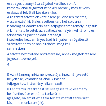
esetleges bizonyítása céljából kerülhet sor. A
kamerák által sugárzott képekről bármely más felvevő
eszközzel felvételt készíteni tilos.
A rögzített felvételek kezelésére (különösen mentés,
visszanézés) kivételes esetben kerülhet sor, arra
kizárólag az adatkezelő által feljogosított személy jogosult.
A kimentett felvételt az adatkezelés helyén kell tárolni, és
felhasználás (mint például hatósági
intézkedés kezdeményezése) hiányában a rögzítéstől
számított harminc nap elteltével meg kell
semmisíteni.
A felvételhez történő hozzáférésre, annak megtekintésére
jogosult személyek:
4
 Az intézmény intézményvezetője, intézményvezető-
helyettese, valamint az általuk írásban
feljogosított intézményi alkalmazott.
 Fenntartói intézkedést szükségessé tévő esemény
bekövetkezése esetén a tankerületi
igazgató, valamint az általa felhatalmazott tankerületi
központi munkatárs(ak).