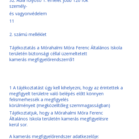
32. Aula folyosó 1. emelet jobb 120 fok
személy-
és vagyonvédelem
11
2. számú melléklet
Tájékoztatás a Mórahalmi Móra Ferenc Általános Iskola
területén biztonsági céllal üzemeltetett
kamerás megfigyelőrendszerről1
1 A tájékoztatást úgy kell kihelyezni, hogy az érintettek a
megfigyelt területre való belépés előtt könnyen
felismerhessék a megfigyelés
körülményeit (megközelítőleg szemmagasságban)
Tájékoztatjuk, hogy a Mórahalmi Móra Ferenc
Általános Iskola területén kamerás megfigyelésre
kerül sor.
A kamerás megfigyelőrendszer adatkezelője: