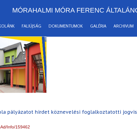
MÓRAHALMI MÓRA FERENC ÁLTALÁN
SKOLÁNK
FALIÚJSÁG
DOKUMENTUMOK
GALÉRIA
ARCHIVUM
la pályázatot hirdet köznevelési foglalkoztatotti jogv
obAd/Info/159462