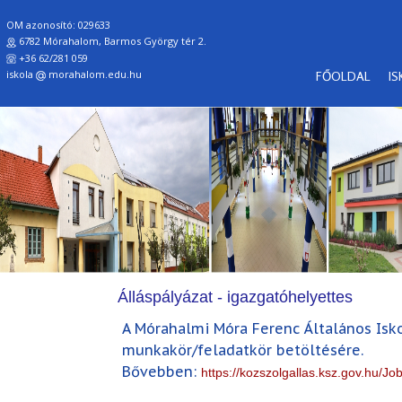
OM azonosító: 029633
6782 Mórahalom, Barmos György tér 2.
+36 62/281 059
iskola
morahalom.edu.hu
FŐOLDAL
I
Álláspályázat - igazgatóhelyettes
A Mórahalmi Móra Ferenc Általános Isko
munkakör/feladatkör betöltésére.
Bővebben:
https://kozszolgallas.ksz.gov.hu/J