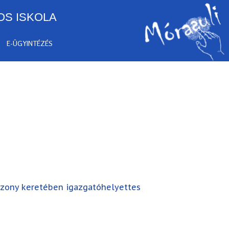
OS ISKOLA
E-ÜGYINTÉZÉS
iszony keretében igazgatóhelyettes